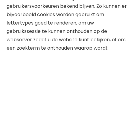
gebruikersvoorkeuren bekend blijven. Zo kunnen er
bijvoorbeeld cookies worden gebruikt om
lettertypes goed te renderen, om uw
gebruikssessie te kunnen onthouden op de
webserver zodat u de website kunt bekijken, of om
een zoekterm te onthouden waarop wordt
gezocht binnen de website of een gekozen filter.
Analytics cookies
Wij maken gebruik van cookies van Google
Analytics, zodat Google ons inzicht kan geven in
hoe onze website gebruikt wordt, om rapporten
over de website aan ons te kunnen verstrekken en
om ons informatie over de effectiviteit van onze